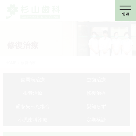
コ
ナ
ン
ビ
テ
ゲ
ン
ー
ツ
シ
に
ョ
修復治療
移
ン
動
に
移
HOME
修復治療
動
歯周病治療
虫歯治療
根管治療
修復治療
歯を失った場合
親知らず
小児歯科診療
定期検診