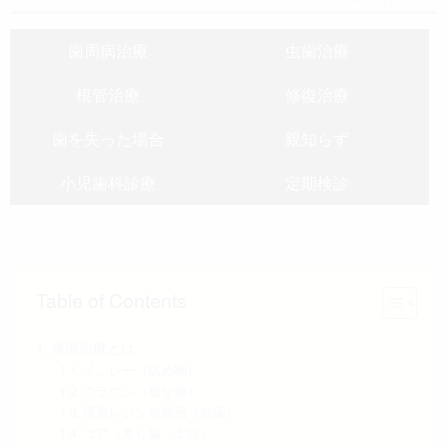
歯周病治療
虫歯治療
根管治療
修復治療
歯を失った場合
親知らず
小児歯科診療
定期検診
Table of Contents
修復治療とは
インレー（詰め物）
クラウン（被せ物）
硬質レジン前装冠（前歯）
コア（差し歯・土台）