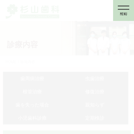
コ
ナ
ン
ビ
テ
ゲ
ン
ー
ツ
シ
に
ョ
診療内容
移
ン
動
に
移
HOME
診療内容
動
歯周病治療
虫歯治療
根管治療
修復治療
歯を失った場合
親知らず
小児歯科診療
定期検診