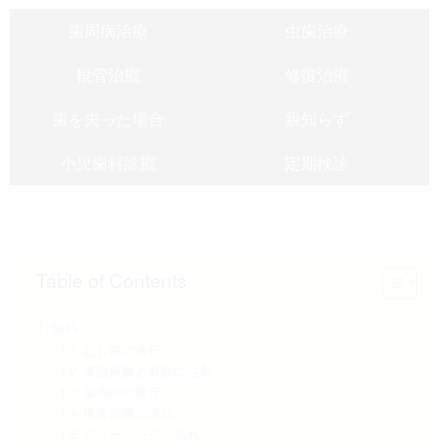
歯周病治療
虫歯治療
根管治療
修復治療
歯を失った場合
親知らず
小児歯科診療
定期検診
Table of Contents
歯科
むし歯の進行
表面麻酔と麻酔の注射
歯周病の進行
根管治療の流れ
クリーニングの流れ