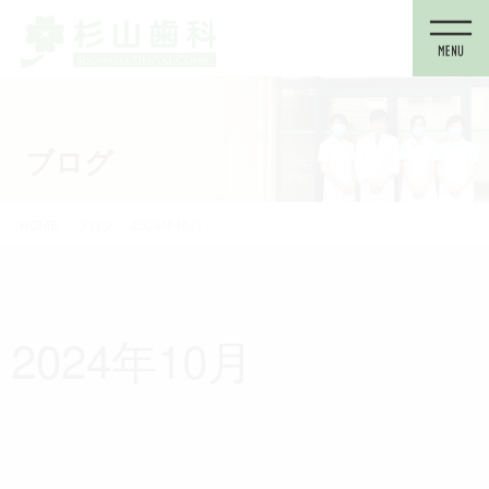
コ
ナ
ン
ビ
テ
ゲ
ン
ー
ツ
シ
に
ョ
ブログ
移
ン
動
に
移
HOME
ブログ
2024年10月
動
2024年10月