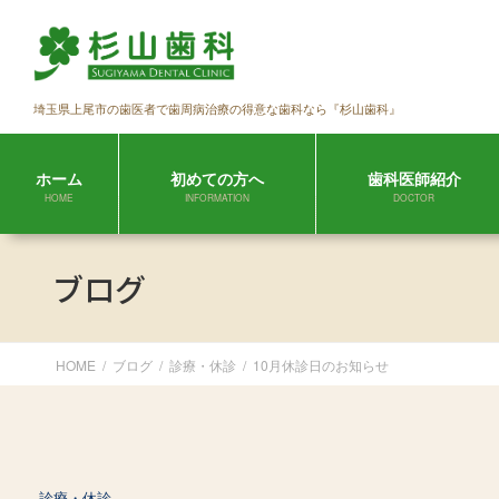
コ
ナ
ン
ビ
テ
ゲ
ン
ー
埼玉県上尾市の歯医者で歯周病治療の得意な歯科なら『杉山歯科』
ツ
シ
に
ョ
移
ン
ホーム
初めての方へ
歯科医師紹介
動
に
HOME
INFORMATION
DOCTOR
移
動
ブログ
HOME
ブログ
診療・休診
10月休診日のお知らせ
診療・休診