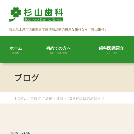
コ
ナ
ン
ビ
テ
ゲ
ン
ー
埼玉県上尾市の歯医者で歯周病治療の得意な歯科なら『杉山歯科』
ツ
シ
に
ョ
移
ン
ホーム
初めての方へ
歯科医師紹介
動
に
HOME
INFORMATION
DOCTOR
移
動
ブログ
HOME
ブログ
診療・休診
12月休診日のお知らせ
診療・休診