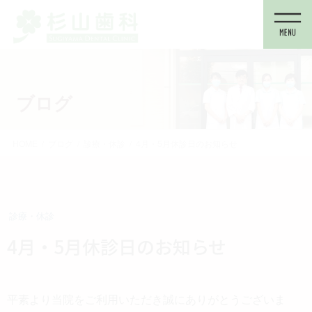
コ
ナ
ン
ビ
テ
ゲ
ン
ー
ツ
シ
に
ョ
ブログ
移
ン
動
に
移
HOME
ブログ
診療・休診
4月・5月休診日のお知らせ
動
診療・休診
4月・5月休診日のお知らせ
平素より当院をご利用いただき誠にありがとうございま