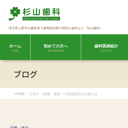
コ
ナ
ン
ビ
テ
ゲ
ン
ー
埼玉県上尾市の歯医者で歯周病治療の得意な歯科なら『杉山歯科』
ツ
シ
に
ョ
移
ン
ホーム
初めての方へ
歯科医師紹介
動
に
HOME
INFORMATION
DOCTOR
移
動
ブログ
HOME
ブログ
診療・休診
4月休診日のお知らせ
診療・休診