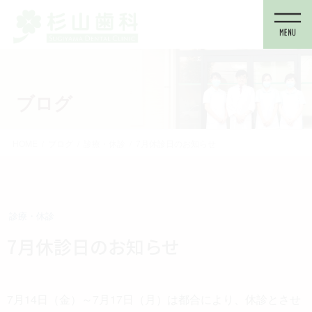
コ
ナ
ン
ビ
テ
ゲ
ン
ー
ツ
シ
に
ョ
ブログ
移
ン
動
に
移
HOME
ブログ
診療・休診
7月休診日のお知らせ
動
診療・休診
7月休診日のお知らせ
7月14日（金）～7月17日（月）は都合により、休診とさせ